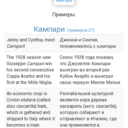
кампари
Примеры:
Кампари
(примеров 37)
Jenny and Cynthia, meet
Дженни и Синтия,
Campari
!
познакомьтесь с
кампари
.
The 1928 season saw
Сезон 1928 года показал,
Giuseppe
Campari
win
что Джузеппе
Кампари
his second consecutive
выиграл во второй раз
Coppa Acerbo and his
Кубок Акербо и выиграл
first at the Mille Miglia.
свою первую Милле Милья.
An economic crop is
Рентабельной культурой
Croton eluteria (called
является кора дерева
also cascarilla) bark,
каскариль (англ. cascarilla),
which is gathered and
которую собирают и
shipped to Italy where it
отправляют в Италию, где
becomes a main
она применяется в