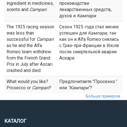
ingredient in medicines,
производстве
scents and
Campari
.
лекарственных средств,
духов и
Кампари
.
The 1925 racing season
Сезон 1925 года стал менее
was less than
успешен для
Кампари
, так
successful for
Campari
как он и Alfa Romeo снялись
as he and the Alfa
с Гран-при Франции в Июле
Romeo team withdrew
после смертельной аварии
from the French Grand
Аскари.
Prix in July after Ascari
crashed and died.
What would you like?
Предпочитаете "Просекко
"
Prosecco or
Campari
?
или
"
Кампари
"
?
Больше примеров...
КАТАЛОГ