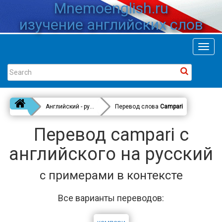
Mnemoenglish.ru
изучение английских слов
Toggl
navig
Английский - русский
Перевод слова
Campari
Перевод campari с
английского на русский
с примерами в контексте
Все варианты переводов: