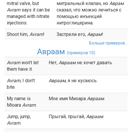
mitral valve, but
митральный клапан, но
Аврам
Avram
says it can be
сказал, что можно лечиться с
managed with nitrate
помощью инъекций
injections.
нитроглицерина.
Shoot him,
Avram
!
Застрели его,
Аврам
!
Больше примеров...
Авраам
(примеров 10)
Avram
won't let
Нет,
Авраам
не хочет давать.
them have it.
Avram
, I don't
Авраам
, я не кусаюсь.
bite.
My name is
Мое имя Миоара
Авраам
.
Mioara
Avram
.
Jump, jump,
Прыгай, прыгай,
Авраам
.
Avram
.