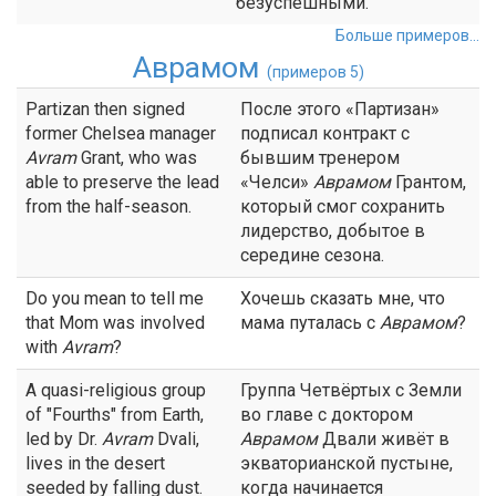
безуспешными.
Больше примеров...
Аврамом
(примеров 5)
Partizan then signed
После этого «Партизан»
former Chelsea manager
подписал контракт с
Avram
Grant, who was
бывшим тренером
able to preserve the lead
«Челси»
Аврамом
Грантом,
from the half-season.
который смог сохранить
лидерство, добытое в
середине сезона.
Do you mean to tell me
Хочешь сказать мне, что
that Mom was involved
мама путалась с
Аврамом
?
with
Avram
?
A quasi-religious group
Группа Четвёртых с Земли
of "Fourths" from Earth,
во главе с доктором
led by Dr.
Avram
Dvali,
Аврамом
Двали живёт в
lives in the desert
экваторианской пустыне,
seeded by falling dust.
когда начинается