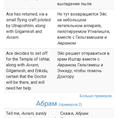
выпадение пыли.
Ace has returned, via a
Но тут возвращается Эйс
small flying craft piloted
на небольшом
by Utnapishtim, along
летательном аппарате,
with Gilgamesh and
пилотируемом Утнапишти,
Avram
.
вместе с Гильгамешем и
Аврамом
.
Ace decides to set off
Эйс решает отправиться в
for the Temple of Ishtar,
храм Иштар вместе с
along with
Avram
,
Аврамом
, Гильгамеш и
Gilgamesh, and Enkidu,
Энкиду, чтобы помочь
certain that the Doctor
Доктору.
will be there, and will
need her help.
Больше примеров...
Абрам
(примеров 2)
Tell me,
Avram
, surely
Скажи,
Абрам
.