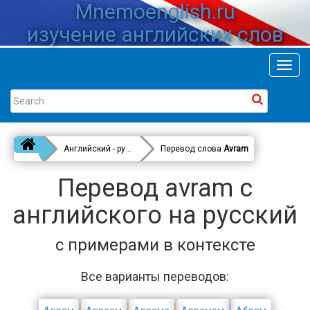
Mnemoenglish.ru
изучение английских слов
Toggl
navig
Английский - русский
Перевод слова
Avram
Перевод avram с
английского на русский
с примерами в контексте
Все варианты переводов: