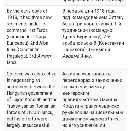
By the early days of
В первые дни 1918 года,
1918, it had three new
под командованием Олтяну
regiments under its
было три новых полка: 1-й
command: 1st Turda
турдинский (командир:
(commander: Dragu
Драгу Бурикеску), 2-й
Buricescu), 2nd Alba
альба-юльский (Константин
Iulia (Constantin
Пашалега), 3-й имени
Pașalega), 3rd
Avram
Аврама
Янку.
Iancu.
Golescu was also active
Активно участвовал в
in negotiating an
переговорах о заключении
agreement between the
соглашения между
Hungarian government
венгерским
of Lajos Kossuth and the
правительством Лайоша
Transylvanian Romanian
Кошута и трансильванско-
forces of
Avram
Iancu,
румынским национальным
but his efforts were
движением
Аврама
Янку,
largely unsuccessful.
но его усилия были