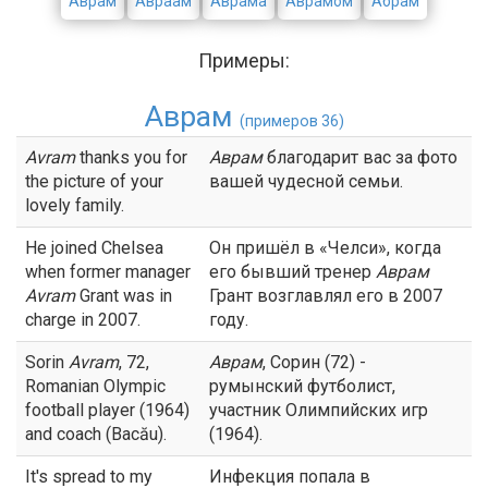
Аврам
Авраам
Аврама
Аврамом
Абрам
Примеры:
Аврам
(примеров 36)
Avram
thanks you for
Аврам
благодарит вас за фото
the picture of your
вашей чудесной семьи.
lovely family.
He joined Chelsea
Он пришёл в «Челси», когда
when former manager
его бывший тренер
Аврам
Avram
Grant was in
Грант возглавлял его в 2007
charge in 2007.
году.
Sorin
Avram
, 72,
Аврам
, Сорин (72) -
Romanian Olympic
румынский футболист,
football player (1964)
участник Олимпийских игр
and coach (Bacău).
(1964).
It's spread to my
Инфекция попала в