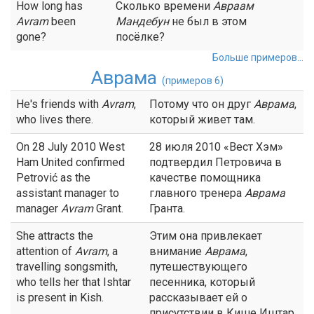
How long has
Сколько времени
Авраам
Avram
been
Мандебун
не был в этом
gone?
посёлке?
Больше примеров...
Аврама
(примеров 6)
He's friends with
Avram
,
Потому что он друг
Аврама
,
who lives there.
который живет там.
On 28 July 2010 West
28 июля 2010 «Вест Хэм»
Ham United confirmed
подтвердил Петровича в
Petrović as the
качестве помощника
assistant manager to
главного тренера
Аврама
manager
Avram
Grant.
Гранта.
She attracts the
Этим она привлекает
attention of
Avram
, a
внимание
Аврама
,
travelling songsmith,
путешествующего
who tells her that Ishtar
песенника, который
is present in Kish.
рассказывает ей о
присутствии в Кише Иштар.