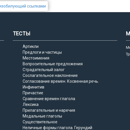
изобилующий ссылками
ТЕСТЫ
М
Артикли
М
Предлоги и частицы
Т
Местоимения
Вопросительные предложения
Страдательный залог
Сослагательное наклонение
Согласование времен. Косвенная речь.
Инфинитив
Причастие
Сравнение времен глагола
Лексика
Прилагательные и наречия
Модальные глаголы
Существительное
Неличные формы глагола. Герундий