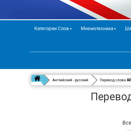
Категории Слов
Мнемотехника
Ша
Английский - русский
Перевод слова
Al
Перевод
Все