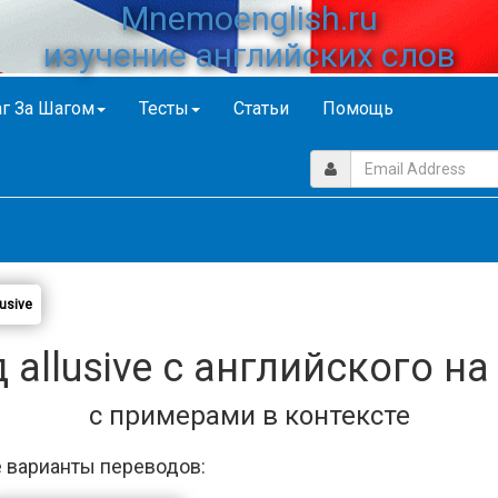
Mnemoenglish.ru
изучение английских слов
г За Шагом
Тесты
Статьи
Помощь
lusive
 allusive с английского на
с примерами в контексте
 варианты переводов: