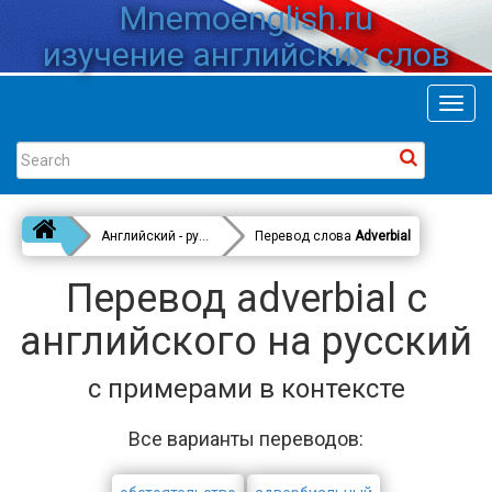
Mnemoenglish.ru
изучение английских слов
Toggl
navig
Английский - русский
Перевод слова
Adverbial
Перевод adverbial с
английского на русский
с примерами в контексте
Все варианты переводов: