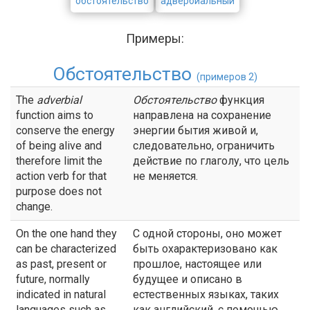
обстоятельство
адвербиальный
Примеры:
Обстоятельство
(примеров 2)
The
adverbial
Обстоятельство
функция
function aims to
направлена на сохранение
conserve the energy
энергии бытия живой и,
of being alive and
следовательно, ограничить
therefore limit the
действие по глаголу, что цель
action verb for that
не меняется.
purpose does not
change.
On the one hand they
С одной стороны, оно может
can be characterized
быть охарактеризовано как
as past, present or
прошлое, настоящее или
future, normally
будущее и описано в
indicated in natural
естественных языках, таких
languages such as
как английский, с помощью